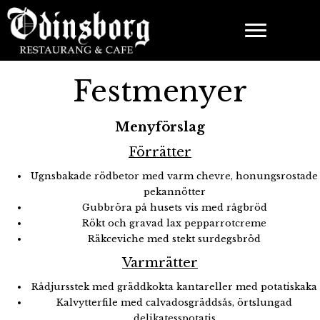
Festmenyer
Menyförslag
Förrätter
Ugnsbakade rödbetor med varm chevre, honungsrostade
pekannötter
Gubbröra på husets vis med rågbröd
Rökt och gravad lax pepparrotcreme
Räkceviche med stekt surdegsbröd
Varmrätter
Rådjursstek med gräddkokta kantareller med potatiskaka
Kalvytterfile med calvadosgräddsås, örtslungad
delikatesspotatis