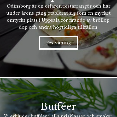
Odinsborg är en erfaren festarrangör och har
under årens gång etablerat sig som en mycket
omtyckt plats i Uppsala för firande av bröllop,
dop och andra högtidliga tillfällen.
Festvåning
Bufféer
Vi erbjuder bufféer i alla prisklasser och smaker,