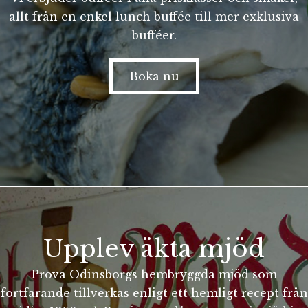
allt från en enkel lunch buffée till mer exklusiva
bufféer.
Boka nu
Upplev äkta mjöd
Prova Odinsborgs hembryggda mjöd som
fortfarande tillverkas enligt ett hemligt recept från