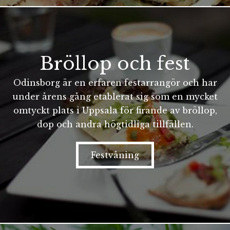
Bröllop och fest
Odinsborg är en erfaren festarrangör och har
under årens gång etablerat sig som en mycket
omtyckt plats i Uppsala för firande av bröllop,
dop och andra högtidliga tillfällen.
Festvåning