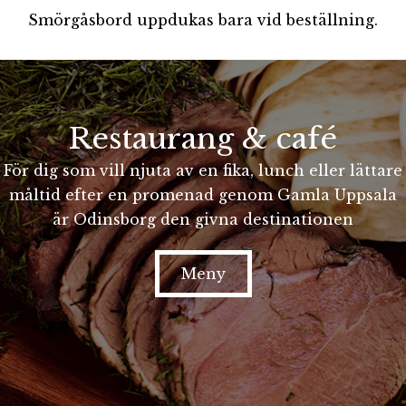
Smörgåsbord uppdukas bara vid beställning.
Restaurang & café
För dig som vill njuta av en fika, lunch eller lättare
måltid efter en promenad genom Gamla Uppsala
är Odinsborg den givna destinationen
Meny