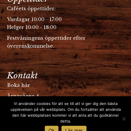
Caféets öppettider:
Vardagar 10:00 - 17:00
Helger 10:00 - 18:00
Festvåningens öppettider efter
överenskommelse.
Kontakt
Boka här
Ärnavägen 4
754 40 Uppsala
Vi använder cookies för att se till att vi ger dig den bästa
upplevelsen på vår webbplats. Om du fortsätter att använda
kontakt@odinsborg.se
den här webbplatsen kommer vi att anta att du godkänner
detta.
018-32 35 25
Ok
Läs mer