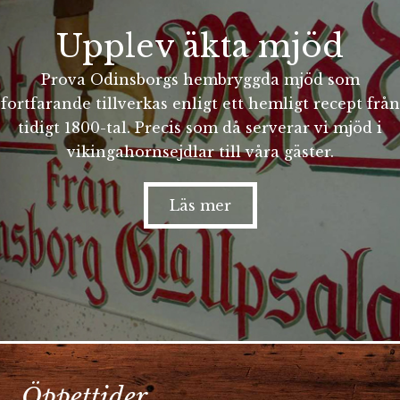
Upplev äkta mjöd
Prova Odinsborgs hembryggda mjöd som
fortfarande tillverkas enligt ett hemligt recept från
tidigt 1800-tal. Precis som då serverar vi mjöd i
vikingahornsejdlar till våra gäster.
Läs mer
Öppettider